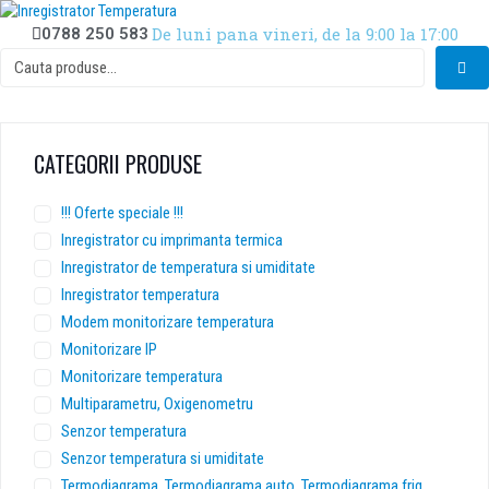
S
De luni pana vineri, de la 9:00 la 17:00
k
0788 250 583
i
p
t
o
c
CATEGORII PRODUSE
o
n
!!! Oferte speciale !!!
t
e
Inregistrator cu imprimanta termica
n
Inregistrator de temperatura si umiditate
t
Inregistrator temperatura
Modem monitorizare temperatura
Monitorizare IP
Monitorizare temperatura
Multiparametru, Oxigenometru
Senzor temperatura
Senzor temperatura si umiditate
Termodiagrama, Termodiagrama auto, Termodiagrama frig