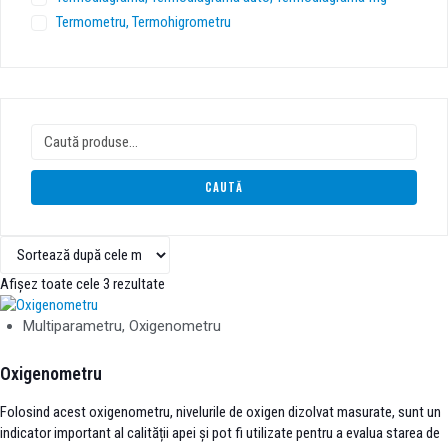
Termometru, Termohigrometru
C
a
u
CAUTĂ
t
ă
d
u
p
Afișez toate cele 3 rezultate
ă
:
Multiparametru, Oxigenometru
Oxigenometru
Folosind acest oxigenometru, nivelurile de oxigen dizolvat masurate, sunt un
indicator important al calității apei și pot fi utilizate pentru a evalua starea de