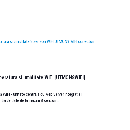
peratura si umiditate WIFI [UTMON8WIFI]
 WiFi - unitate centrala cu Web Server integrat si
itia de date de la maxim 8 senzori...