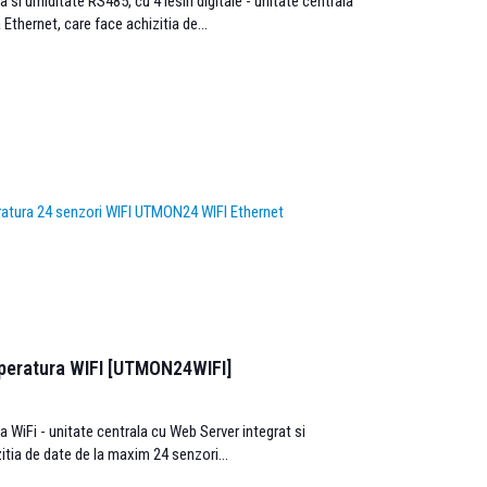
si umiditate RS485, cu 4 iesiri digitale - unitate centrala
 Ethernet, care face achizitia de...
mperatura WIFI [UTMON24WIFI]
 WiFi - unitate centrala cu Web Server integrat si
itia de date de la maxim 24 senzori...