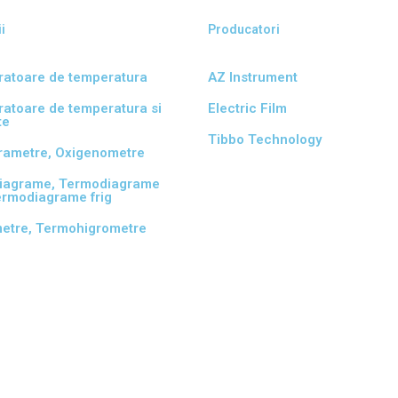
i
Producatori
tratoare de temperatura
AZ Instrument
tratoare de temperatura si
Electric Film
te
Tibbo Technology
rametre, Oxigenometre
iagrame, Termodiagrame
ermodiagrame frig
etre, Termohigrometre