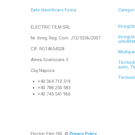
Date Identificare Firma
Categori
Inregis
ELECTRIC FILM SRL
Inregis
Nr. Inreg. Reg. Com. J12/5336/2007
umidita
CIF: RO14654528
Multipa
Aleea Scarisoara 3
Termod
auto, T
Cluj Napoca
Termom
+40 364 710 319
+40 788 250 583
+40 745 541 966
Electric Film SRL ©
Privacy Policy
.